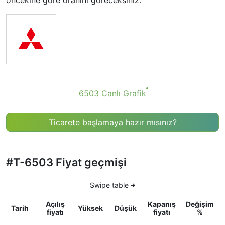
öncekine göre oranını göreceksiniz.
6503 Canlı Grafik
Ticarete başlamaya hazır mısınız?
#T-6503 Fiyat geçmişi
Swipe table
Açılış
Kapanış
Değişim
Tarih
Yüksek
Düşük
fiyatı
fiyatı
%