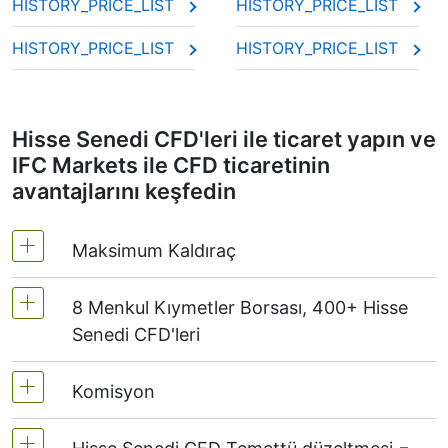
HISTORY_PRICE_LIST
HISTORY_PRICE_LIST
HISTORY_PRICE_LIST
HISTORY_PRICE_LIST
Hisse Senedi CFD'leri ile ticaret yapın ve
IFC Markets ile CFD ticaretinin
avantajlarını keşfedin
Maksimum Kaldıraç
8 Menkul Kıymetler Borsası, 400+ Hisse
MetaTrader 4 ve MetaTrader 5 - 1:20 (marjin
Senedi CFD'leri
%5)
NetTradeX'te hisse senedi CFD'lerinin kaldıraç
Komisyon
Biz dünyanın önde gelen 8 Menkul Kıymetler
oranı işlem hesabı kaldıracına eşittir
Borsası'ndan 400'den fazla hisse senedi
(maksimum 1:20).