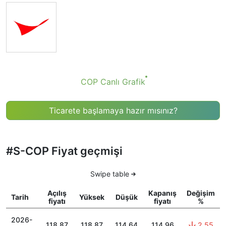
COP Canlı Grafik
Ticarete başlamaya hazır mısınız?
#S-COP Fiyat geçmişi
Swipe table
Açılış
Kapanış
Değişim
Tarih
Yüksek
Düşük
fiyatı
fiyatı
%
2026-
118.87
118.87
114.64
114.96
2.55