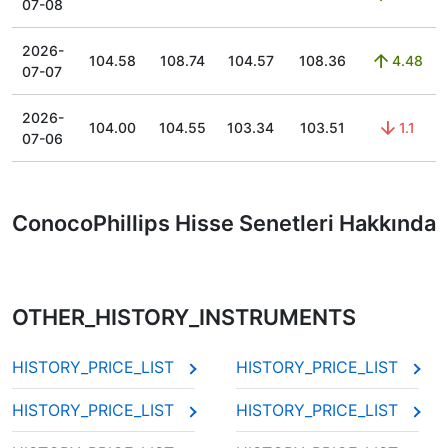
07-08
2026-
104.58
108.74
104.57
108.36
4.48
07-07
2026-
104.00
104.55
103.34
103.51
1.1
07-06
ConocoPhillips Hisse Senetleri Hakkında
OTHER_HISTORY_INSTRUMENTS
HISTORY_PRICE_LIST
HISTORY_PRICE_LIST
HISTORY_PRICE_LIST
HISTORY_PRICE_LIST