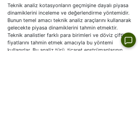
Teknik analiz kotasyonların geçmişine dayalı piyasa
tablosunda bulunur.".
dinamiklerini inceleme ve değerlendirme yöntemidir.
Bunun temel amacı teknik analiz araçlarını kullanarak
gelecekte piyasa dinamiklerini tahmin etmektir.
Teknik analistler farklı para birimleri ve döviz çiftleri
fiyatlarını tahmin etmek amacıyla bu yöntemi
kullanırlar. Bu analiz türü, ticaret enstrümanlarının
geçmiş fiyatlarını inceleyerek piyasa tahmini
yapmanıza izin verir.
BAC fiyat dinamiklerinin en son teknik analizine göz
atın:
BAC tahmini.
Günün Hisse Senedi Piyasası Yükseliş
ve Düşüş Liderleri
Günün
Hisse Senedi Piyasası Liderleri
Listede uygun enstrüman
Listede uygun enstrüman