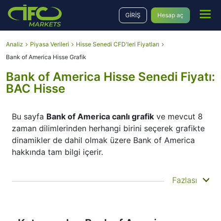
GİRİŞ
Hesap aç
Analiz
Piyasa Verileri
Hisse Senedi CFD'leri Fiyatları
Bank of America Hisse Grafik
Bank of America Hisse Senedi Fiyatı:
BAC Hisse
Bu sayfa
Bank of America canlı grafik
ve mevcut 8
zaman dilimlerinden herhangi birini seçerek grafikte
dinamikler de dahil olmak üzere Bank of America
hakkında tam bilgi içerir.
Alt panelde zaman dilimi başlangıç ve sonunu
Fazlası
hareket ettirerek enstrümanın hem cari hem de
tarihsel fiyat hareketlerini görebilirsiniz. Ek olarak,
grafiğin sol üst köşesindeki düğmeler aracılığıyla
Bank of America canlı grafiğin
görüntülenme tipini