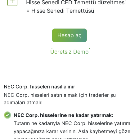
Hisse Senedi CFD Temettü düzeltmesi
senedi CFD'leri sunuyoruz -
NYSE |
1 hisse senedi başına komisyon - 0.15%
= Hisse Senedi Temettüsü
Nasdaq
(ABD),
Xetra
(Almanya),
LSE
Minimum komisyon (NetTradeX, MT4
(İngiltere),
ASX
(Avustralya),
TSX
(Kanada),
hesapları) - 100 JPY
HKEx
(Hong Kong),
TSE
(Japonya).
Açık CFD pozisyonu olanlar temettü
Hesap aç
Minimum komisyon (MT5 hesapları) - 1
ödemesi mıktarına eşit temettü alıyor.
USD / 1 EUR / 100 JPY
Tahakkuk edilen olumlu temettü
Ücretsiz Demo
düzeltmesinden vergi tutulması, ayrıca
düzeltmenin eklenmesi/kesilmesi için komisyon
mümkündür.
">
NEC Corp. hisseleri nasıl alınır
Daha detaylı bilgi "
Temettü tarihleri
"
NEC Corp. hisseleri satın almak için traderler şu
tablosunda bulunur.".
adımaları atmalı:
NEC Corp. hisselerine ne kadar yatırmak:
Tutarın ne kadarıyla NEC Corp. hisselerine yatırım
yapacağınıza karar verinin. Asla kaybetmeyi göze