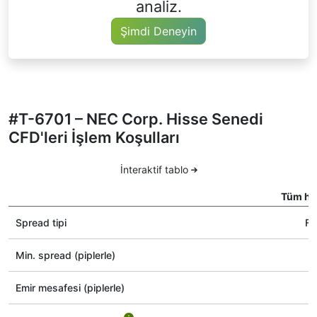
analiz.
Şimdi Deneyin
#T-6701 – NEC Corp. Hisse Senedi
CFD'leri İşlem Koşulları
İnteraktif tablo
Tüm hes
Spread tipi
Fl
Min. spread (piplerle)
Emir mesafesi (piplerle)