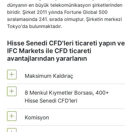
dünyanın en büyük telekomünikasyon şirketlerinden
biridir. Şirket 2011 yılında Fortune Global 500
sıralamasında 241. sırada olmuştur. Şirketin merkezi
Tokyo'da bulunmaktadır.
Hisse Senedi CFD'leri ticareti yapın ve
IFC Markets ile CFD ticareti
avantajlarından yararlanın
Maksimum Kaldıraç
8 Menkul Kıymetler Borsası, 400+
MetaTrader 4 ve MetaTrader 5 - 1:20
Hisse Senedi CFD'leri
(marjin %5)
NetTradeX'te hisse senedi CFD'lerinin
Komisyon
Biz dünyanın önde gelen 8 Menkul
kaldıraç oranı işlem hesabı kaldıracına
Kıymetler Borsası'ndan 400'den fazla hisse
eşittir (maksimum 1:20).