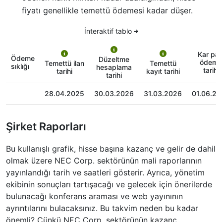
fiyatı genellikle temettü ödemesi kadar düşer.
İnteraktif tablo
Kar pay
Ödeme
Düzeltme
ödeme
Temettü ilan
Temettü
sıklığı
hesaplama
tarihi
tarihi
kayıt tarihi
tarihi
28.04.2025
30.03.2026
31.03.2026
01.06.2
Şirket Raporları
Bu kullanışlı grafik, hisse başına kazanç ve gelir de dahil
olmak üzere NEC Corp. sektörünün mali raporlarının
yayınlandığı tarih ve saatleri gösterir. Ayrıca, yönetim
ekibinin sonuçları tartışacağı ve gelecek için önerilerde
bulunacağı konferans araması ve web yayınının
ayrıntılarını bulacaksınız. Bu takvim neden bu kadar
önemli? Çünkü NEC Corp. sektörünün kazanç