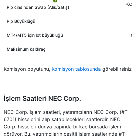
-6.2
Pip cinsinden Swap (Alış/Satış)
Pip Büyüklüğü
МТ4/МТ5 için lot büyüklüğü
100
Maksimum kaldıraç
Komisyon boyutunu,
Komisyon tablosunda
görebilirsiniz
İşlem Saatleri NEC Corp.
NEC Corp. işlem saatleri, yatırımcıların NEC Corp. (#T-
6701) hisselerini alıp satabilecekleri saatlerdir. NEC
Corp. hisseleri dünya çapında birkaç borsada işlem
görüyor. Bu, yatırımcıların çeşitli işlem saatlerinde #T-