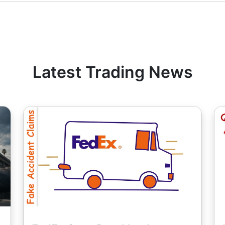
kapatırken kesilir.
demesi mıktarına eşit temettü alıyor.
r işlem için minimum komisyon, minimum komisyonu 8 HKD o
 Kanada hisse senetleri hariç olmak üzere, 1 karşıt para bir
sinden vergi tutulması, ayrıca düzeltmenin eklenmesi/kesi
 - 1 USD/1EUR/100 JPY (Amerikan hisse senetleri için sadec
Latest Trading News
tablosunda bulunur.".