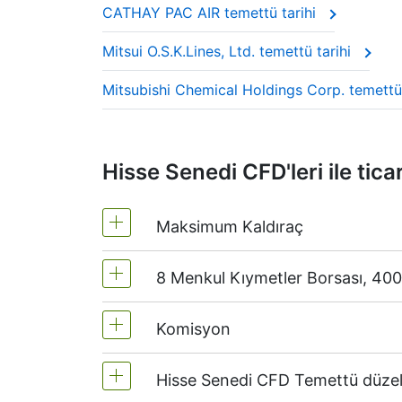
CATHAY PAC AIR temettü tarihi
These companies are often called “divide
Mitsui O.S.K.Lines, Ltd. temettü tarihi
This adjustment makes sure the CFD price 
Mitsubishi Chemical Holdings Corp. temettü
Hisse Senedi CFD'leri ile tica
Maksimum Kaldıraç
8 Menkul Kıymetler Borsası, 400
MetaTrader 4 ve MetaTrader 5 - 1:20
NetTradeX'te hisse senedi CFD'lerinin
Komisyon
Biz dünyanın önde gelen 8 Menkul Kı
(Almanya),
LSE
(İngiltere),
ASX
(Avust
Hisse Senedi CFD Temettü düzel
Emir hacminin %0.1'inden başlayan, AB