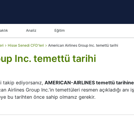
aklık
Analiz
Eğitim
eri
Hisse Senedi CFD'leri
American Airlines Group Inc. temettü tarihi
up Inc. temettü tarihi
ni takip ediyorsanız,
AMERICAN-AIRLINES temettü tarihine
an Airlines Group Inc.'in temettüleri resmen açıkladığı anı iş
eye bu tarihten önce sahip olmanız gerekir.
Inc.'in hissedar listesini doğruladığı andır. Temettü tarihi ise
ttü ödemesi yapar, ancak şirket büyük ödemelerden ziyade 
S'in temettü tarihini
bilmek yatırım kararlarını planlamay