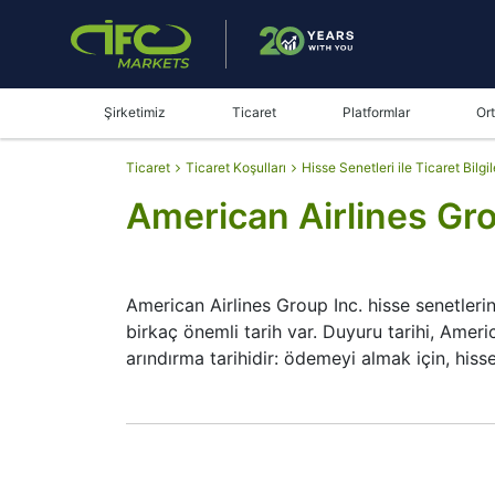
Şirketimiz
Ticaret
Platformlar
Ort
Ticaret
Ticaret Koşulları
Hisse Senetleri ile Ticaret Bilgil
American Airlines Gro
American Airlines Group Inc. hisse senetleri
birkaç önemli tarih var. Duyuru tarihi, Americ
arındırma tarihidir: ödemeyi almak için, hiss
Hissedar kayıt tarihi, American Airlines Group 
gündür. American Airlines Group Inc. teme
küçüktür. Bununla birlikte,
AMERICAN-AIRLINE