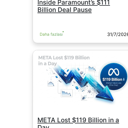
Inside Paramount’s $111
Billion Deal Pause
31/7/202
Daha fazlası
META Lost $119 Billion in a
Day