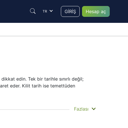
GİRİŞ
Hesap aç
TR
dikkat edin. Tek bir tarihle sınırlı değil;
aret eder. Kilit tarih ise temettüden
 hissedarların paralarını fiilen aldıkları
Fazlası
büyümeye önem verdiği için ödemeler
a yardımcı olur.