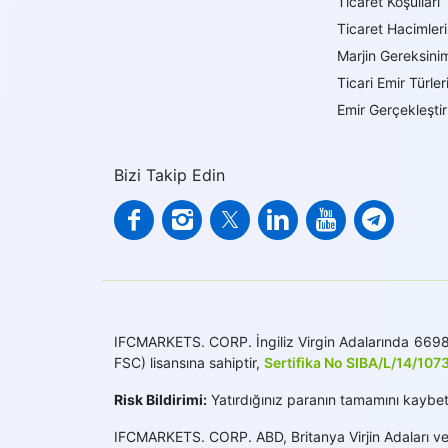
Ticaret Koşulları
Ticaret Hacimleri
Marjin Gereksinim
Ticari Emir Türler
Emir Gerçekleşti
Bizi Takip Edin
IFCMARKETS. CORP. İngiliz Virgin Adalarında 669838 
FSC) lisansına sahiptir,
Sertifika No SIBA/L/14/107
Risk Bildirimi:
Yatırdığınız paranın tamamını kaybetme
IFCMARKETS. CORP. ABD, Britanya Virjin Adaları ve