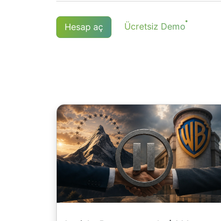
CAD. Komisyon, pozisyonu açarken ve 
Açık CFD pozisyonu olanlar temettü ö
NetTradeX ve MT4 platformlarında bi
Ücretsiz Demo
Hesap aç
Japon hisse senetleri ve 1,5 CAD olan
Tahakkuk edilen olumlu temettü düzeltme
komisyon bakiye dövizi ile belirlenir
">
Daha detaylı bilgi "
Temettü tarihleri
" 