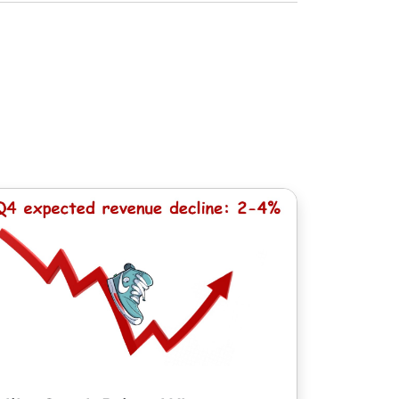
lan Çin hisse senetleri, 100 JPY olan
imine eşittir. MT5 platformu için minimum
lmesi için komisyon mümkündür.
e 1 USD).